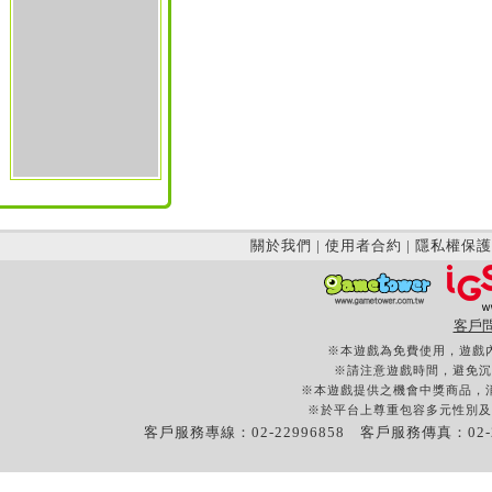
關於我們
|
使用者合約
|
隱私權保護
客戶
※本遊戲為免費使用，遊戲
※請注意遊戲時間，避免沉
※本遊戲提供之機會中獎商品，
※於平台上尊重包容多元性別及
客戶服務專線：02-22996858 客戶服務傳真：02