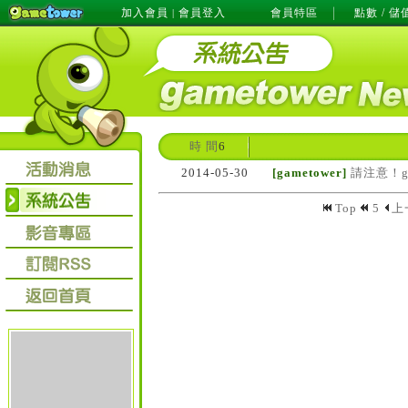
加入會員
會員登入
會員特區
點數 / 儲
|
時 間
6
2014-05-30
[gametower]
請注意！g
Top
5
上