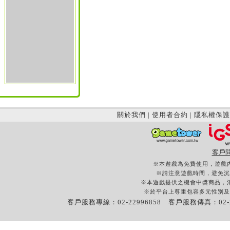
關於我們
|
使用者合約
|
隱私權保護
客戶
※本遊戲為免費使用，遊戲
※請注意遊戲時間，避免沉
※本遊戲提供之機會中獎商品，
※於平台上尊重包容多元性別及
客戶服務專線：02-22996858 客戶服務傳真：02