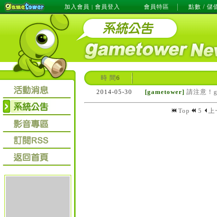
加入會員
會員登入
會員特區
點數 / 儲
|
時 間
6
2014-05-30
[gametower]
請注意！g
Top
5
上