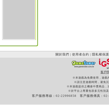
關於我們
|
使用者合約
|
隱私權保護
客戶
※本遊戲為免費使用，遊戲
※請注意遊戲時間，避免沉
※本遊戲提供之機會中獎商品，
※於平台上尊重包容多元性別及
客戶服務專線：02-22996858 客戶服務傳真：02