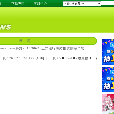
值
下載專區
客服中心
標 題
ametower將於2014/06/25正式進行凍結帳號刪除作業
一頁
126
127
128
129
[130]
下一頁
5
End
(總頁數:130)