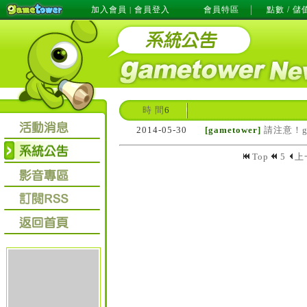
加入會員
會員登入
會員特區
點數 / 儲
|
時 間
6
2014-05-30
[gametower]
請注意！g
Top
5
上