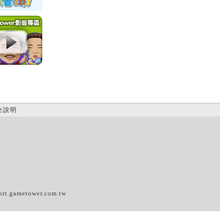
全說明
(A)
ort.gametower.com.tw