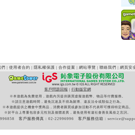
我們
|
使用者合約
|
隱私權保護
|
合作提案
|
網站導覽
|
聯絡我們
|
網頁安
客戶問題回報
|
行動版官網
※本遊戲為免費使用，遊戲內另提供購買虛擬遊戲幣、物品等付費服務。
※請注意遊戲時間，避免沉迷及不得為賭博、違反法令或類似之行為。
※本遊戲提供之機會中獎商品，消費者購買或參加活動不代表即可獲得特定商品。
※於平台上尊重包容多元性別及個體差異，避免使用有違社會善良風俗之言詞。
996858 客戶服務傳真：02-22996996 客戶服務信箱：
service@supp