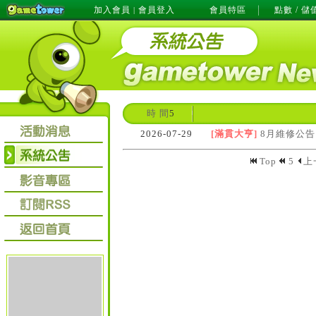
加入會員
會員登入
會員特區
點數 / 儲
|
時 間
5
2026-07-29
[滿貫大亨]
8月維修公告
Top
5
上