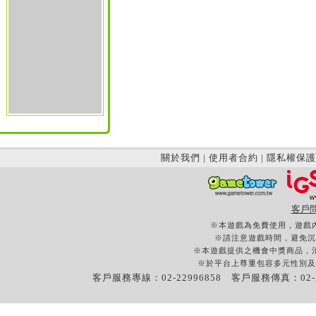
關於我們
|
使用者合約
|
隱私權保護
客戶
※本遊戲為免費使用，遊戲
※請注意遊戲時間，避免沉
※本遊戲提供之機會中獎商品，
※於平台上尊重包容多元性別及
客戶服務專線：02-22996858 客戶服務傳真：02