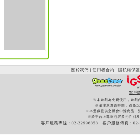
關於我們
|
使用者合約
|
隱私權保護
客戶
※本遊戲為免費使用，遊戲
※請注意遊戲時間，避免沉
※本遊戲提供之機會中獎商品，
※於平台上尊重包容多元性別及
客戶服務專線：02-22996858 客戶服務傳真：02