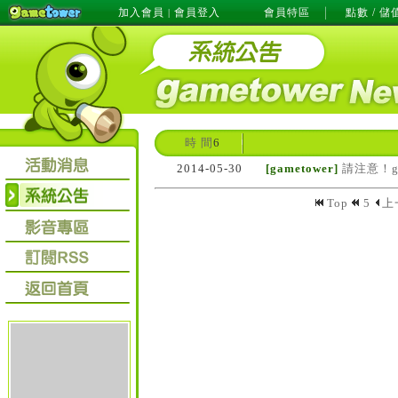
加入會員
會員登入
會員特區
點數 / 儲
|
時 間
6
2014-05-30
[gametower]
請注意！g
Top
5
上