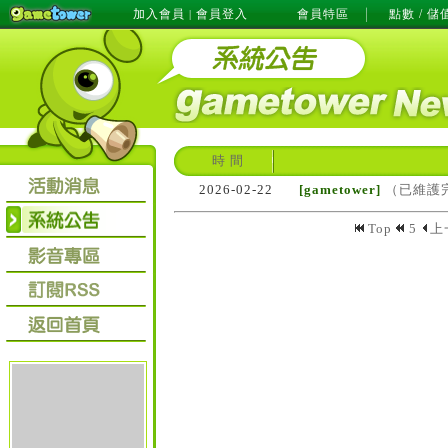
加入會員
會員登入
會員特區
點數 / 儲
|
時 間
2026-02-22
[gametower]
（已維護完
Top
5
上