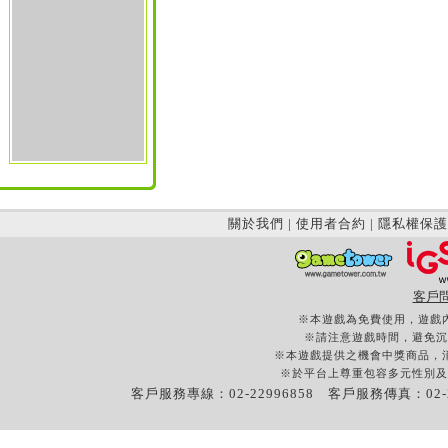
關於我們
|
使用者合約
|
隱私權保護
客戶
※本遊戲為免費使用，遊戲
※請注意遊戲時間，避免沉
※本遊戲提供之機會中獎商品，
※於平台上尊重包容多元性別及
客戶服務專線：02-22996858 客戶服務傳真：02