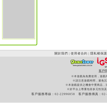
關於我們
|
使用者合約
|
隱私權保護
客戶
※本遊戲為免費使用，遊戲
※請注意遊戲時間，避免沉
※本遊戲提供之機會中獎商品，
※於平台上尊重包容多元性別及
客戶服務專線：02-22996858 客戶服務傳真：02