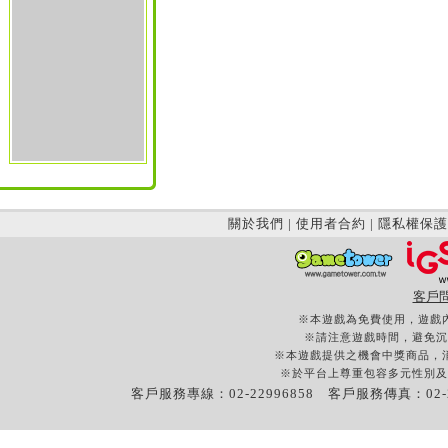
關於我們
|
使用者合約
|
隱私權保護
客戶
※本遊戲為免費使用，遊戲
※請注意遊戲時間，避免沉
※本遊戲提供之機會中獎商品，
※於平台上尊重包容多元性別及
客戶服務專線：02-22996858 客戶服務傳真：02