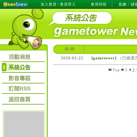
加入會員
會員登入
會員特區
點數 / 儲
|
時 間
2026-02-22
[gametower]
（已維護完
Top
5
上