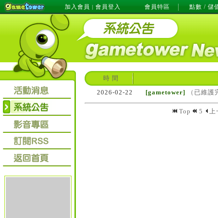
加入會員
會員登入
會員特區
點數 / 儲
|
時 間
2026-02-22
[gametower]
（已維護完
Top
5
上