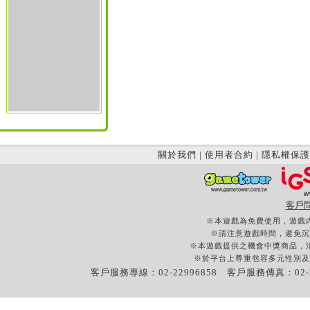
關於我們
|
使用者合約
|
隱私權保護
客戶
※本遊戲為免費使用，遊戲
※請注意遊戲時間，避免沉
※本遊戲提供之機會中獎商品，
※於平台上尊重包容多元性別及
客戶服務專線：02-22996858 客戶服務傳真：02