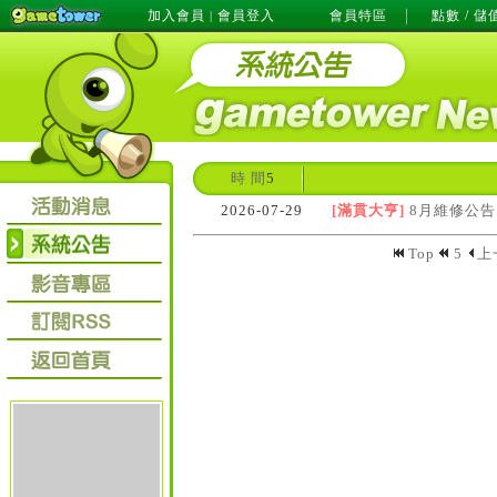
加入會員
會員登入
會員特區
點數 / 儲
|
時 間
5
2026-07-29
[滿貫大亨]
8月維修公告
Top
5
上