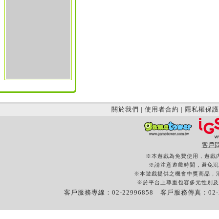
關於我們
|
使用者合約
|
隱私權保護
客戶
※本遊戲為免費使用，遊戲
※請注意遊戲時間，避免沉
※本遊戲提供之機會中獎商品，
※於平台上尊重包容多元性別及
客戶服務專線：02-22996858 客戶服務傳真：02