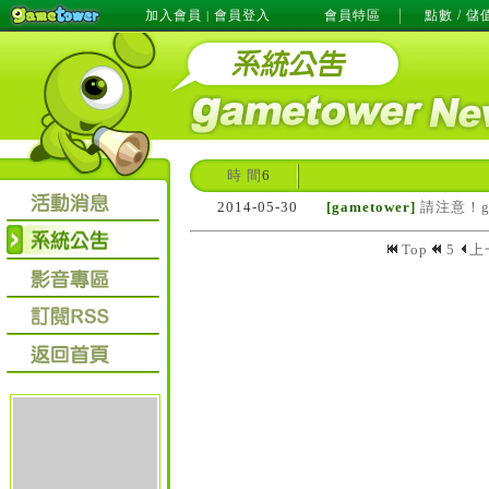
加入會員
會員登入
會員特區
點數 / 儲
|
時 間
6
2014-05-30
[gametower]
請注意！g
Top
5
上