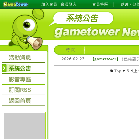
加入會員
會員登入
會員特區
點數 / 儲
|
時 間
2026-02-22
[gametower]
（已維護完
Top
5
上