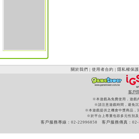
關於我們
|
使用者合約
|
隱私權保護
客戶
※本遊戲為免費使用，遊戲
※請注意遊戲時間，避免沉
※本遊戲提供之機會中獎商品，
※於平台上尊重包容多元性別及
客戶服務專線：02-22996858 客戶服務傳真：02