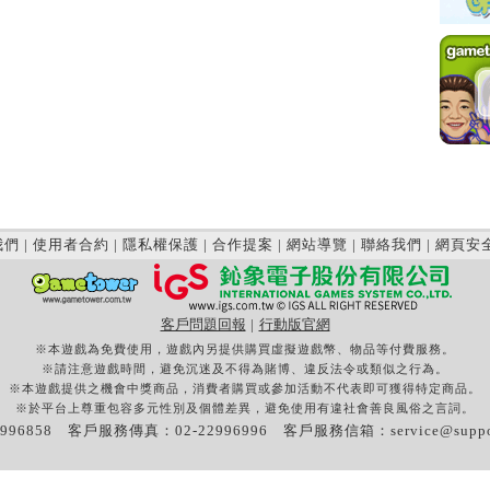
我們
|
使用者合約
|
隱私權保護
|
合作提案
|
網站導覽
|
聯絡我們
|
網頁安
客戶問題回報
|
行動版官網
※本遊戲為免費使用，遊戲內另提供購買虛擬遊戲幣、物品等付費服務。
※請注意遊戲時間，避免沉迷及不得為賭博、違反法令或類似之行為。
※本遊戲提供之機會中獎商品，消費者購買或參加活動不代表即可獲得特定商品。
※於平台上尊重包容多元性別及個體差異，避免使用有違社會善良風俗之言詞。
996858 客戶服務傳真：02-22996996 客戶服務信箱：
service@supp