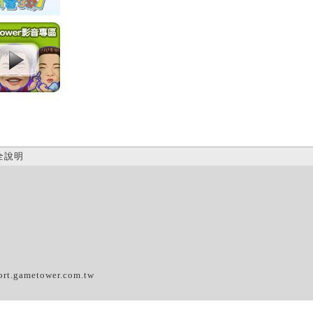
全說明
(C)
ort.gametower.com.tw