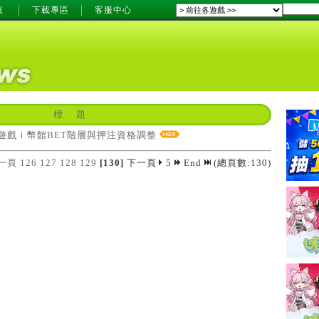
值
下載專區
客服中心
標 題
遊戲ｉ幣館BET階層與押注資格調整
一頁
126
127
128
129
[130]
下一頁
5
End
(總頁數:130)