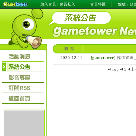
加入會員
會員登入
會員特區
點數 / 儲
|
時 間
2025-12-12
[gametower]
儲值管道
Top
5
上