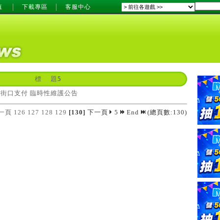
值
下載專區
客服中心
標 題
5
_街口支付 臨時性維護公告
一頁
126
127
128
129
[130]
下一頁
5
End
(總頁數:130)