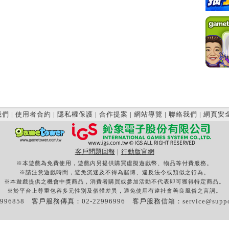
我們
|
使用者合約
|
隱私權保護
|
合作提案
|
網站導覽
|
聯絡我們
|
網頁安
客戶問題回報
|
行動版官網
※本遊戲為免費使用，遊戲內另提供購買虛擬遊戲幣、物品等付費服務。
※請注意遊戲時間，避免沉迷及不得為賭博、違反法令或類似之行為。
※本遊戲提供之機會中獎商品，消費者購買或參加活動不代表即可獲得特定商品。
※於平台上尊重包容多元性別及個體差異，避免使用有違社會善良風俗之言詞。
996858 客戶服務傳真：02-22996996 客戶服務信箱：
service@supp