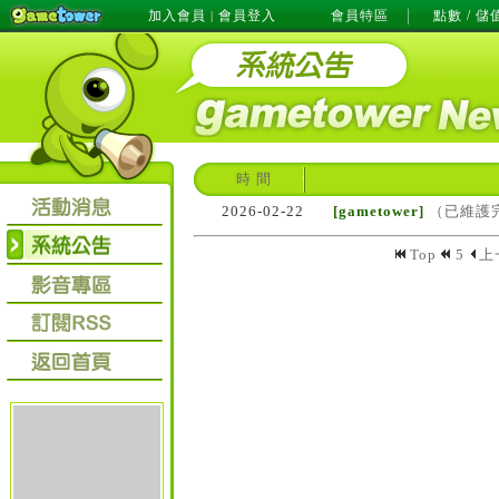
加入會員
會員登入
會員特區
點數 / 儲
|
時 間
2026-02-22
[gametower]
（已維護完
Top
5
上