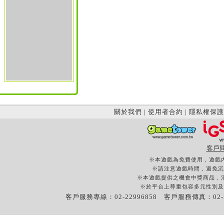
關於我們
|
使用者合約
|
隱私權保護
客戶
※本遊戲為免費使用，遊戲
※請注意遊戲時間，避免沉
※本遊戲提供之機會中獎商品，
※於平台上尊重包容多元性別及
客戶服務專線：02-22996858 客戶服務傳真：02