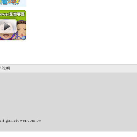
全說明
(C)
ort.gametower.com.tw