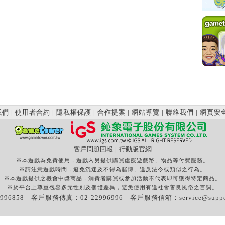
我們
|
使用者合約
|
隱私權保護
|
合作提案
|
網站導覽
|
聯絡我們
|
網頁安
客戶問題回報
|
行動版官網
※本遊戲為免費使用，遊戲內另提供購買虛擬遊戲幣、物品等付費服務。
※請注意遊戲時間，避免沉迷及不得為賭博、違反法令或類似之行為。
※本遊戲提供之機會中獎商品，消費者購買或參加活動不代表即可獲得特定商品。
※於平台上尊重包容多元性別及個體差異，避免使用有違社會善良風俗之言詞。
996858 客戶服務傳真：02-22996996 客戶服務信箱：
service@supp