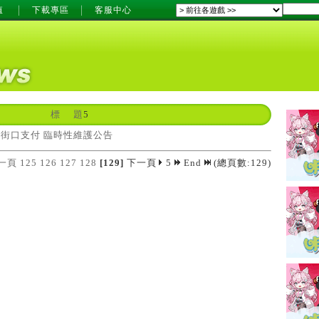
值
下載專區
客服中心
標 題
5
_街口支付 臨時性維護公告
一頁
125
126
127
128
[129]
下一頁
5
End
(總頁數:129)