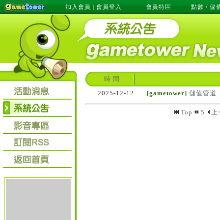
加入會員
會員登入
會員特區
點數 / 儲
|
時 間
2025-12-12
[gametower]
儲值管道
Top
5
上