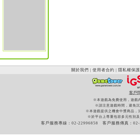
關於我們
|
使用者合約
|
隱私權保護
客戶
※本遊戲為免費使用，遊戲
※請注意遊戲時間，避免沉
※本遊戲提供之機會中獎商品，
※於平台上尊重包容多元性別及
客戶服務專線：02-22996858 客戶服務傳真：02