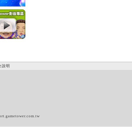
全說明
(C)
ort.gametower.com.tw