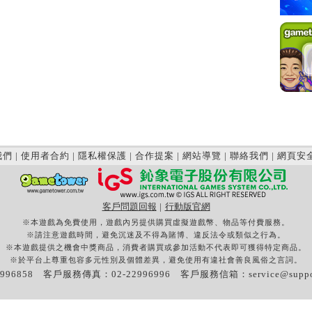
我們
|
使用者合約
|
隱私權保護
|
合作提案
|
網站導覽
|
聯絡我們
|
網頁安
客戶問題回報
|
行動版官網
※本遊戲為免費使用，遊戲內另提供購買虛擬遊戲幣、物品等付費服務。
※請注意遊戲時間，避免沉迷及不得為賭博、違反法令或類似之行為。
※本遊戲提供之機會中獎商品，消費者購買或參加活動不代表即可獲得特定商品。
※於平台上尊重包容多元性別及個體差異，避免使用有違社會善良風俗之言詞。
996858 客戶服務傳真：02-22996996 客戶服務信箱：
service@supp