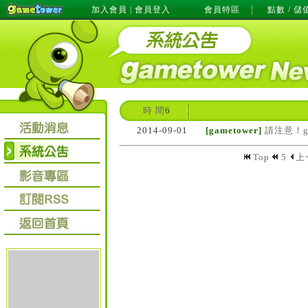
加入會員
會員登入
會員特區
點數 / 儲
|
時 間
6
2014-09-01
[gametower]
請注意！g
Top
5
上