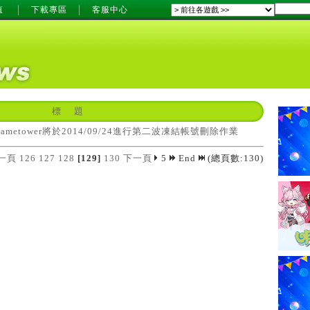
值
下載專區
客服中心
標 題
ametower將於2014/09/24進行第二波凍結帳號刪除作業
一頁
126
127
128
[129]
130
下一頁
5
End
(總頁數:130)