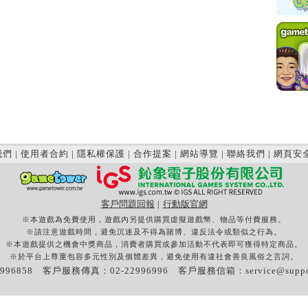
我們
|
使用者合約
|
隱私權保護
|
合作提案
|
網站導覽
|
聯絡我們
|
網頁安
客戶問題回報
|
行動版官網
※本遊戲為免費使用，遊戲內另提供購買虛擬遊戲幣、物品等付費服務。
※請注意遊戲時間，避免沉迷及不得為賭博、違反法令或類似之行為。
※本遊戲提供之機會中獎商品，消費者購買或參加活動不代表即可獲得特定商品。
※於平台上尊重包容多元性別及個體差異，避免使用有違社會善良風俗之言詞。
996858 客戶服務傳真：02-22996996 客戶服務信箱：
service@supp