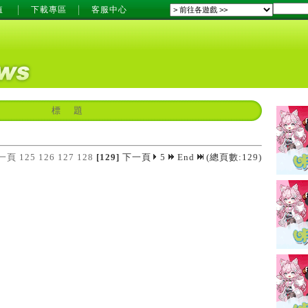
值
下載專區
客服中心
標 題
一頁
125
126
127
128
[129]
下一頁
5
End
(總頁數:129)