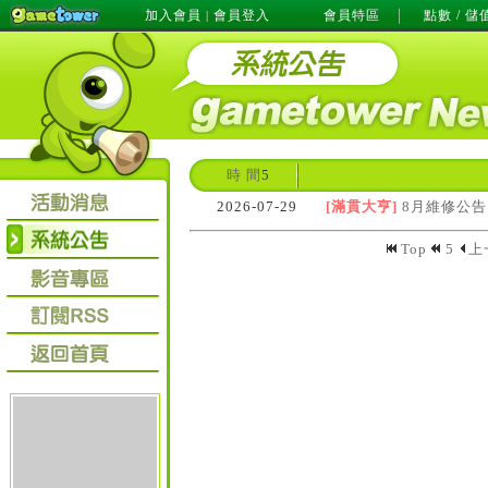
加入會員
會員登入
會員特區
點數 / 儲
|
時 間
5
2026-07-29
[滿貫大亨]
8月維修公告
Top
5
上