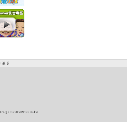
全說明
(D)
ort.gametower.com.tw