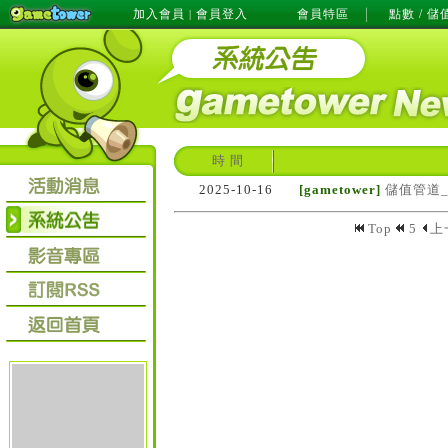
加入會員
會員登入
會員特區
點數 / 儲
|
時 間
2025-10-16
[gametower]
儲值管道_
Top
5
上