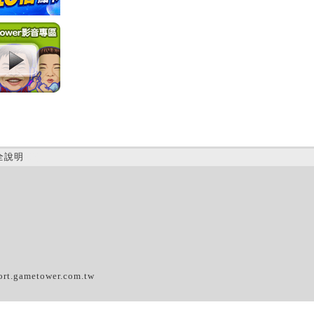
全說明
(D)
ort.gametower.com.tw