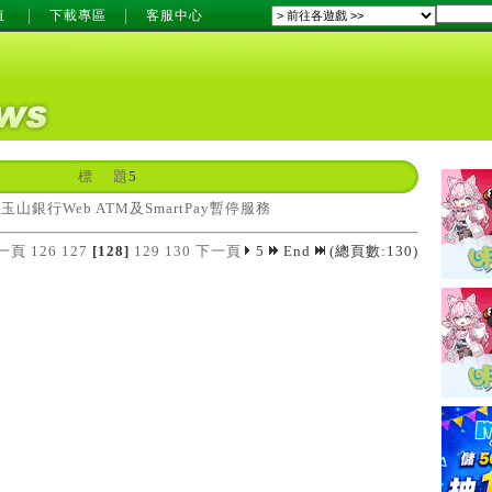
值
下載專區
客服中心
標 題
5
玉山銀行Web ATM及SmartPay暫停服務
一頁
126
127
[128]
129
130
下一頁
5
End
(總頁數:130)