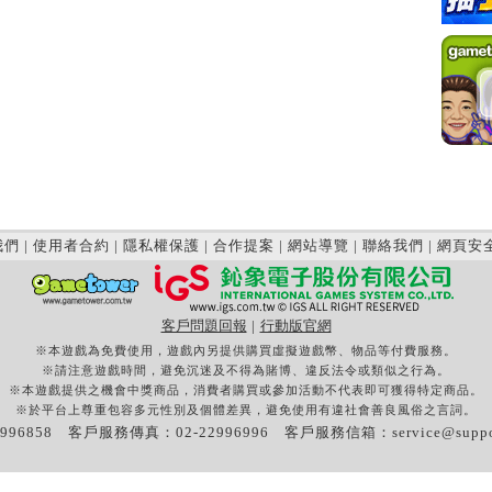
我們
|
使用者合約
|
隱私權保護
|
合作提案
|
網站導覽
|
聯絡我們
|
網頁安
客戶問題回報
|
行動版官網
※本遊戲為免費使用，遊戲內另提供購買虛擬遊戲幣、物品等付費服務。
※請注意遊戲時間，避免沉迷及不得為賭博、違反法令或類似之行為。
※本遊戲提供之機會中獎商品，消費者購買或參加活動不代表即可獲得特定商品。
※於平台上尊重包容多元性別及個體差異，避免使用有違社會善良風俗之言詞。
996858 客戶服務傳真：02-22996996 客戶服務信箱：
service@supp