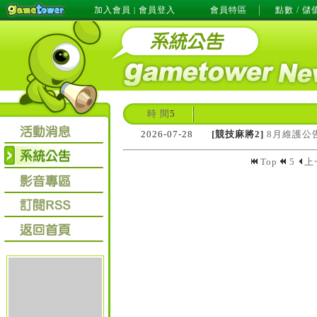
加入會員
會員登入
會員特區
點數 / 儲
|
時 間
5
2026-07-28
[競技麻將2]
8月維護公
Top
5
上