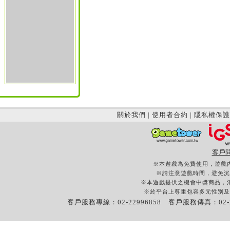
關於我們
|
使用者合約
|
隱私權保護
客戶
※本遊戲為免費使用，遊戲
※請注意遊戲時間，避免沉
※本遊戲提供之機會中獎商品，
※於平台上尊重包容多元性別及
客戶服務專線：02-22996858 客戶服務傳真：02