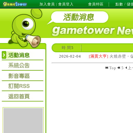
加入會員
會員登入
會員特區
點數 / 儲
|
時 間
5
2026-02-04
[滿貫大亨]
火燒赤壁・儲
Top
5
上