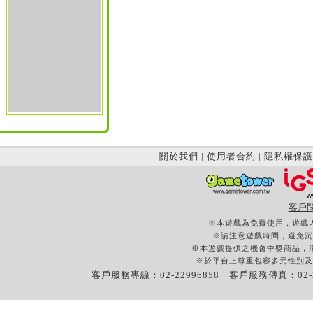
關於我們
|
使用者合約
|
隱私權保護
客戶
※本遊戲為免費使用，遊戲
※請注意遊戲時間，避免沉
※本遊戲提供之機會中獎商品，
※於平台上尊重包容多元性別及
客戶服務專線：02-22996858 客戶服務傳真：02