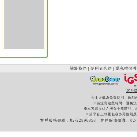
關於我們
|
使用者合約
|
隱私權保護
客戶
※本遊戲為免費使用，遊戲
※請注意遊戲時間，避免沉
※本遊戲提供之機會中獎商品，
※於平台上尊重包容多元性別及
客戶服務專線：02-22996858 客戶服務傳真：02