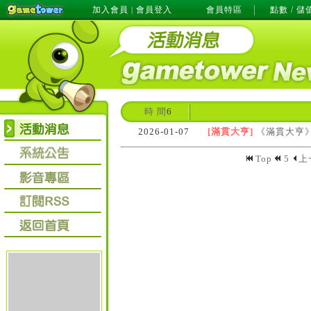
加入會員
會員登入
會員特區
點數 / 儲
|
時 間
6
2026-01-07
[滿貫大亨]
《滿貫大亨》
Top
5
上