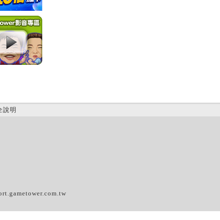
全說明
(C)
ort.gametower.com.tw