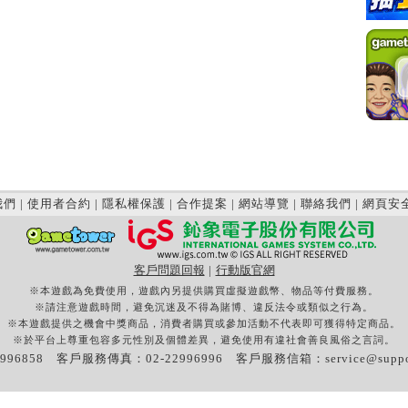
我們
|
使用者合約
|
隱私權保護
|
合作提案
|
網站導覽
|
聯絡我們
|
網頁安
客戶問題回報
|
行動版官網
※本遊戲為免費使用，遊戲內另提供購買虛擬遊戲幣、物品等付費服務。
※請注意遊戲時間，避免沉迷及不得為賭博、違反法令或類似之行為。
※本遊戲提供之機會中獎商品，消費者購買或參加活動不代表即可獲得特定商品。
※於平台上尊重包容多元性別及個體差異，避免使用有違社會善良風俗之言詞。
996858 客戶服務傳真：02-22996996 客戶服務信箱：
service@supp