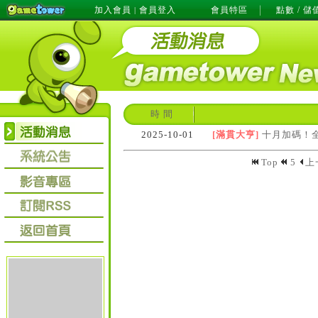
加入會員
會員登入
會員特區
點數 / 儲
|
時 間
2025-10-01
[滿貫大亨]
十月加碼！全盤
Top
5
上