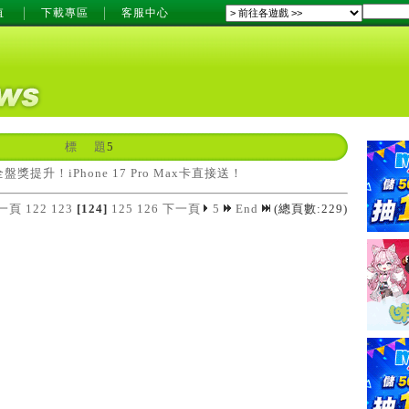
值
下載專區
客服中心
標 題
5
獎提升！iPhone 17 Pro Max卡直接送！
一頁
122
123
[124]
125
126
下一頁
5
End
(總頁數:229)