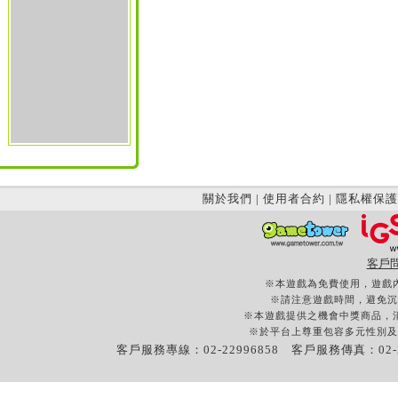
關於我們
|
使用者合約
|
隱私權保護
客戶
※本遊戲為免費使用，遊戲
※請注意遊戲時間，避免沉
※本遊戲提供之機會中獎商品，
※於平台上尊重包容多元性別及
客戶服務專線：02-22996858 客戶服務傳真：02