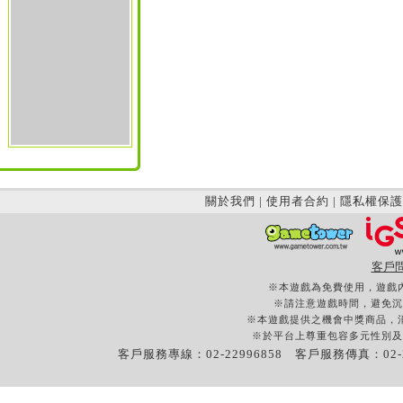
關於我們
|
使用者合約
|
隱私權保護
客戶
※本遊戲為免費使用，遊戲
※請注意遊戲時間，避免沉
※本遊戲提供之機會中獎商品，
※於平台上尊重包容多元性別及
客戶服務專線：02-22996858 客戶服務傳真：02