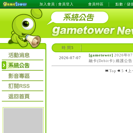
加入會員
會員登入
會員特區
點數 / 儲
|
時 間
5
[gametower]
2026年0
2026-07-07
融卡(Debit卡) 維護公告
Top
5
上