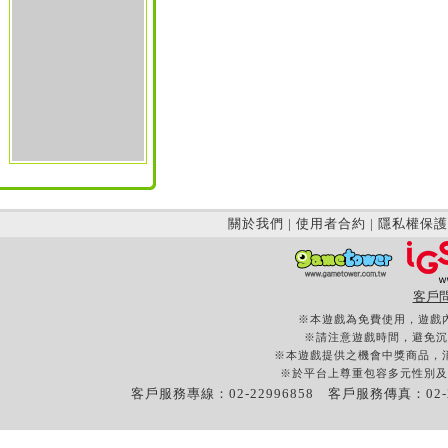
關於我們
|
使用者合約
|
隱私權保護
客戶
※本遊戲為免費使用，遊戲
※請注意遊戲時間，避免沉
※本遊戲提供之機會中獎商品，
※於平台上尊重包容多元性別及
客戶服務專線：02-22996858 客戶服務傳真：02