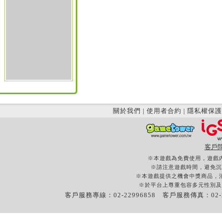
關於我們
|
使用者合約
|
隱私權保護
客戶
※本遊戲為免費使用，遊戲
※請注意遊戲時間，避免沉
※本遊戲提供之機會中獎商品，
※於平台上尊重包容多元性別及
客戶服務專線：02-22996858 客戶服務傳真：02