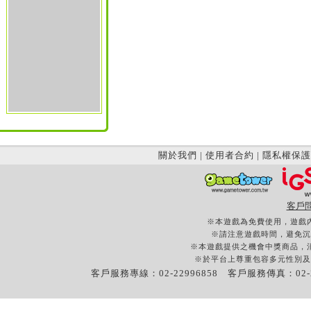
關於我們
|
使用者合約
|
隱私權保護
客戶
※本遊戲為免費使用，遊戲
※請注意遊戲時間，避免沉
※本遊戲提供之機會中獎商品，
※於平台上尊重包容多元性別及
客戶服務專線：02-22996858 客戶服務傳真：02