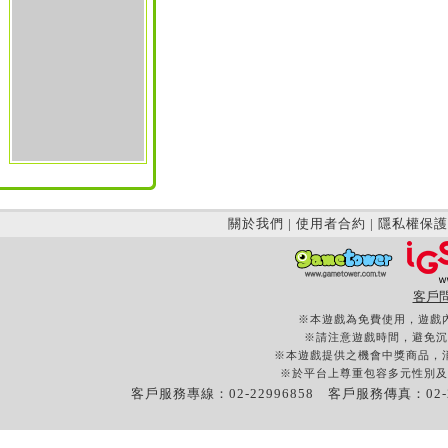
關於我們
|
使用者合約
|
隱私權保護
客戶
※本遊戲為免費使用，遊戲
※請注意遊戲時間，避免沉
※本遊戲提供之機會中獎商品，
※於平台上尊重包容多元性別及
客戶服務專線：02-22996858 客戶服務傳真：02