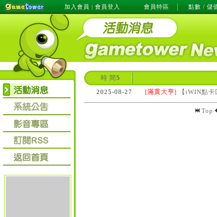
加入會員
會員登入
會員特區
點數 / 儲
|
時 間
5
2025-08-27
[滿貫大亨]
【iWIN點
Top