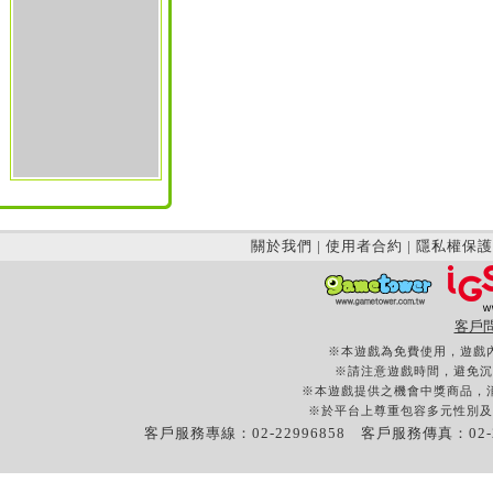
關於我們
|
使用者合約
|
隱私權保護
客戶
※本遊戲為免費使用，遊戲
※請注意遊戲時間，避免沉
※本遊戲提供之機會中獎商品，
※於平台上尊重包容多元性別及
客戶服務專線：02-22996858 客戶服務傳真：02