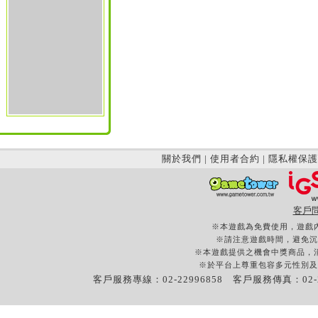
關於我們
|
使用者合約
|
隱私權保護
客戶
※本遊戲為免費使用，遊戲
※請注意遊戲時間，避免沉
※本遊戲提供之機會中獎商品，
※於平台上尊重包容多元性別及
客戶服務專線：02-22996858 客戶服務傳真：02