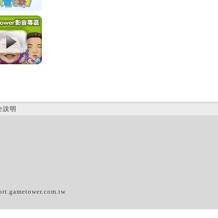
全說明
(D)
ort.gametower.com.tw