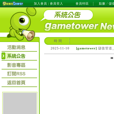
加入會員
會員登入
會員特區
點數 / 儲
|
時 間
2025-11-10
[gametower]
儲值管道