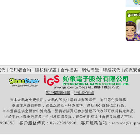
我們
|
使用者合約
|
隱私權保護
|
合作提案
|
網站導覽
|
聯絡我們
|
網頁安
客戶問題回報
|
行動版官網
※本遊戲為免費使用，遊戲內另提供購買虛擬遊戲幣、物品等付費服務。
※請注意遊戲時間，避免沉迷及不得為賭博、違反法令或類似之行為。
※本遊戲提供之機會中獎商品，消費者購買或參加活動不代表即可獲得特定商品。
※於平台上尊重包容多元性別及個體差異，避免使用有違社會善良風俗之言詞。
996858 客戶服務傳真：02-22996996 客戶服務信箱：
service@supp