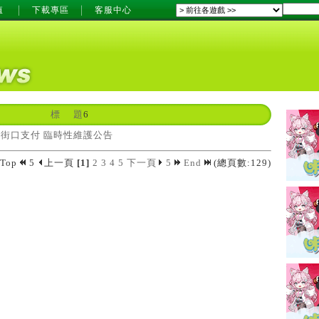
值
下載專區
客服中心
標 題
6
_街口支付 臨時性維護公告
Top
5
上一頁
[1]
2
3
4
5
下一頁
5
End
(總頁數:129)