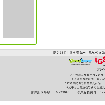
關於我們
|
使用者合約
|
隱私權保護
客戶
※本遊戲為免費使用，遊戲
※請注意遊戲時間，避免沉
※本遊戲提供之機會中獎商品，
※於平台上尊重包容多元性別及
客戶服務專線：02-22996858 客戶服務傳真：02