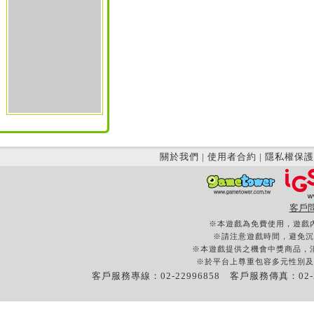
關於我們
|
使用者合約
|
隱私權保護
客戶
※本遊戲為免費使用，遊戲
※請注意遊戲時間，避免沉
※本遊戲提供之機會中獎商品，
※於平台上尊重包容多元性別及
客戶服務專線：02-22996858 客戶服務傳真：02