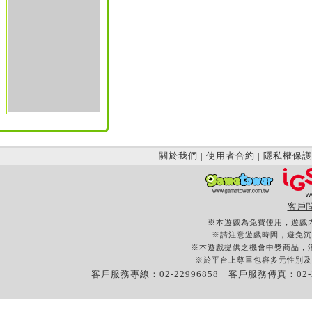
關於我們
|
使用者合約
|
隱私權保護
客戶
※本遊戲為免費使用，遊戲
※請注意遊戲時間，避免沉
※本遊戲提供之機會中獎商品，
※於平台上尊重包容多元性別及
客戶服務專線：02-22996858 客戶服務傳真：02