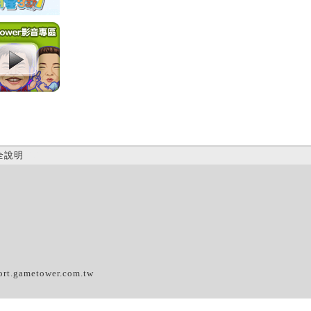
全說明
(B)
ort.gametower.com.tw