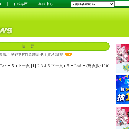
值
下載專區
客服中心
標 題
遊戲ｉ幣館BET階層與押注資格調整
Top
5
上一頁
[1]
2
3
4
5
下一頁
5
End
(總頁數:130)