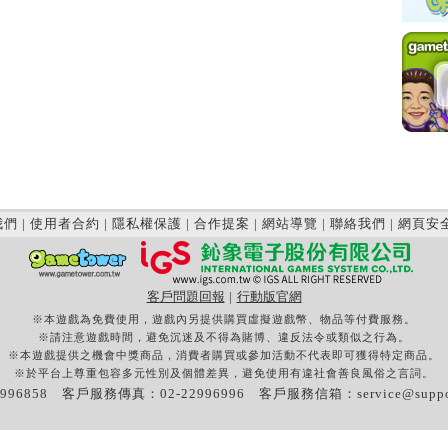
我們
|
使用者合約
|
隱私權保護
|
合作提案
|
網站導覽
|
聯絡我們
|
網頁安
客戶問題回報
|
行動版官網
※本遊戲為免費使用，遊戲內另提供購買虛擬遊戲幣、物品等付費服務。
※請注意遊戲時間，避免沉迷及不得為賭博、違反法令或類似之行為。
※本遊戲提供之機會中獎商品，消費者購買或參加活動不代表即可獲得特定商品。
※於平台上尊重包容多元性別及個體差異，避免使用有違社會善良風俗之言詞。
996858 客戶服務傳真：02-22996996 客戶服務信箱：
service@supp