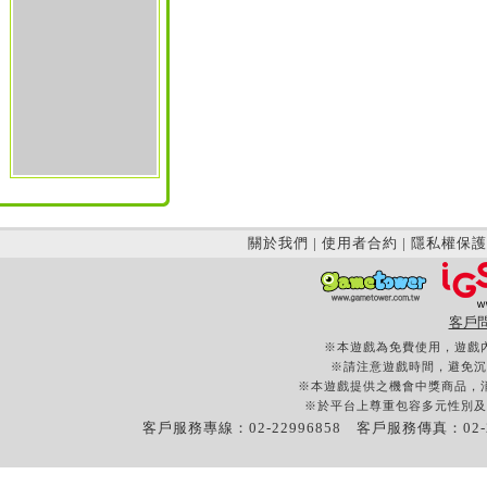
關於我們
|
使用者合約
|
隱私權保護
客戶
※本遊戲為免費使用，遊戲
※請注意遊戲時間，避免沉
※本遊戲提供之機會中獎商品，
※於平台上尊重包容多元性別及
客戶服務專線：02-22996858 客戶服務傳真：02