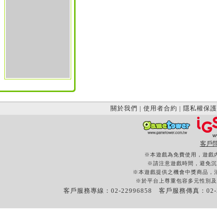
關於我們
|
使用者合約
|
隱私權保護
客戶
※本遊戲為免費使用，遊戲
※請注意遊戲時間，避免沉
※本遊戲提供之機會中獎商品，
※於平台上尊重包容多元性別及
客戶服務專線：02-22996858 客戶服務傳真：02