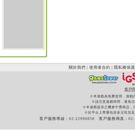
關於我們
|
使用者合約
|
隱私權保護
客戶
※本遊戲為免費使用，遊戲
※請注意遊戲時間，避免沉
※本遊戲提供之機會中獎商品，
※於平台上尊重包容多元性別及
客戶服務專線：02-22996858 客戶服務傳真：02