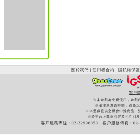
關於我們
|
使用者合約
|
隱私權保護
客戶
※本遊戲為免費使用，遊戲
※請注意遊戲時間，避免沉
※本遊戲提供之機會中獎商品，
※於平台上尊重包容多元性別及
客戶服務專線：02-22996858 客戶服務傳真：02