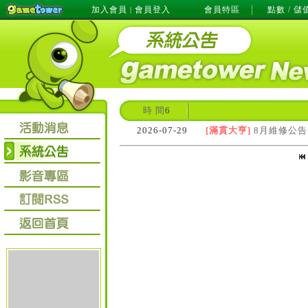
加入會員
會員登入
會員特區
點數 / 儲
|
時 間
6
2026-07-29
[滿貫大亨]
8月維修公告