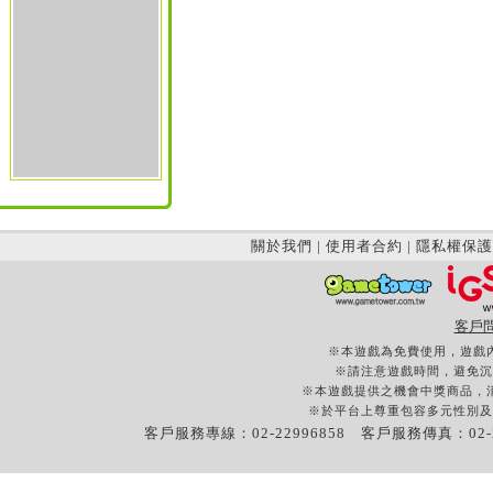
關於我們
|
使用者合約
|
隱私權保護
客戶
※本遊戲為免費使用，遊戲
※請注意遊戲時間，避免沉
※本遊戲提供之機會中獎商品，
※於平台上尊重包容多元性別及
客戶服務專線：02-22996858 客戶服務傳真：02