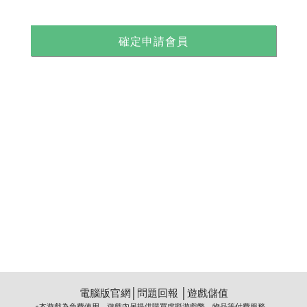
確定申請會員
電腦版官網
│
問題回報
│
遊戲儲值
※本遊戲為免費使用，遊戲內另提供購買虛擬遊戲幣、物品等付費服務。