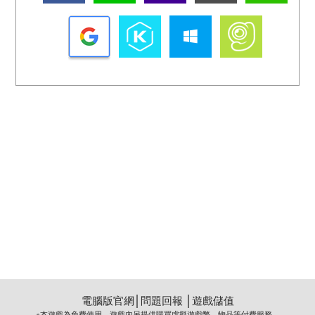
電腦版官網
│
問題回報
│
遊戲儲值
※本遊戲為免費使用，遊戲內另提供購買虛擬遊戲幣、物品等付費服務。