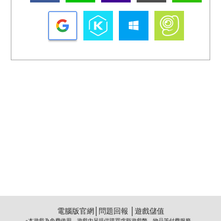
電腦版官網
│
問題回報
│
遊戲儲值
※本遊戲為免費使用，遊戲內另提供購買虛擬遊戲幣、物品等付費服務。