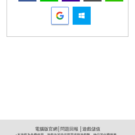
電腦版官網
│
問題回報
│
遊戲儲值
※本遊戲為免費使用，遊戲內另提供購買虛擬遊戲幣、物品等付費服務。