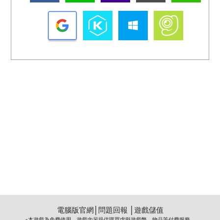
電腦版官網
│
問題回報
│
遊戲儲值
※本遊戲為免費使用，遊戲內另提供購買虛擬遊戲幣、物品等付費服務。