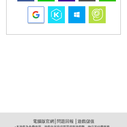
電腦版官網
│
問題回報
│
遊戲儲值
※本遊戲為免費使用，遊戲內另提供購買虛擬遊戲幣、物品等付費服務。