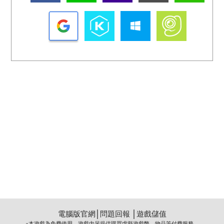
電腦版官網
│
問題回報
│
遊戲儲值
※本遊戲為免費使用，遊戲內另提供購買虛擬遊戲幣、物品等付費服務。